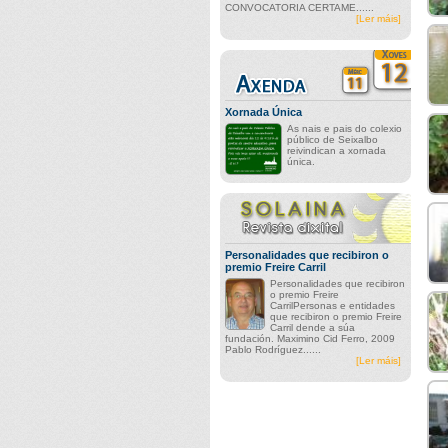
CONVOCATORIA CERTAME......
[Ler máis]
Xornada Única
As nais e pais do colexio
público de Seixalbo
reivindican a xornada
única.
Personalidades que recibiron o
premio Freire Carril
Personalidades que recibiron
o premio Freire
CarrilPersonas e entidades
que recibiron o premio Freire
Carril dende a súa
fundación. Maximino Cid Ferro, 2009
Pablo Rodríguez......
[Ler máis]