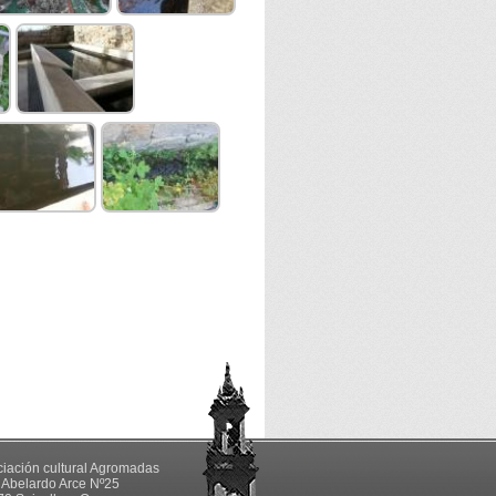
iación cultural Agromadas
Abelardo Arce Nº25