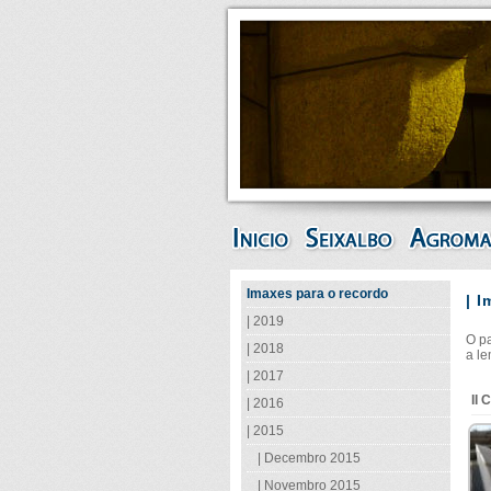
Imaxes para o recordo
|
I
| 2019
O pa
| 2018
a le
| 2017
II
| 2016
| 2015
| Decembro 2015
| Novembro 2015