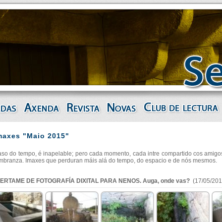
maxes "Maio 2015"
so do tempo, é inapelable; pero cada momento, cada intre compartido cos amigos
mbranza. Imaxes que perduran máis alá do tempo, do espacio e de nós mesmos.
 CERTAME DE FOTOGRAFÍA DIXITAL PARA NENOS. Auga, onde vas?
(17/05/201