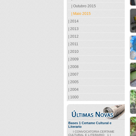
| Outubro 2015
| Maio 2015
| 2014
| 2013
| 2012
| 2011
| 2010
| 2009
| 2008
| 2007
| 2005
| 2004
| 1000
Bases 1 Certame Cultural e
Literario
I CONVOCATORIA CERTAME
CULTURAL E LITERARIO 1 I