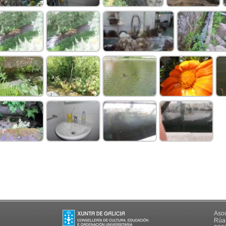
Asoc
Rúa 