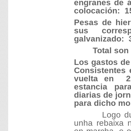
engranes de á
colocación:
1
Pesas de hier
sus corres
galvanizado:
Total s
Los gastos de
Consistentes 
vuelta en
2
estancia par
diarias de jor
para dicho mon
Logo du
unha rebaixa 