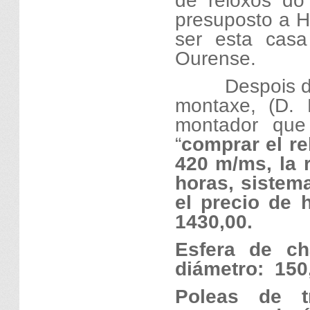
de reloxos do
presuposto a Hi
ser esta cas
Ourense.
Despois d
montaxe, (D.
montador que
“
comprar el re
420 m/ms, la 
horas, sistema
el precio de 
1430,00.
Esfera de c
diámetro:
150
Poleas de t