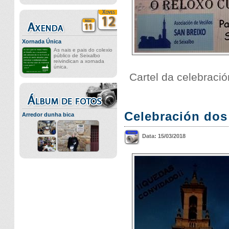
Xornada Única
As nais e pais do colexio
público de Seixalbo
reivindican a xornada
única.
Cartel da celebració
Celebración dos
Arredor dunha bica
Data: 15/03/2018