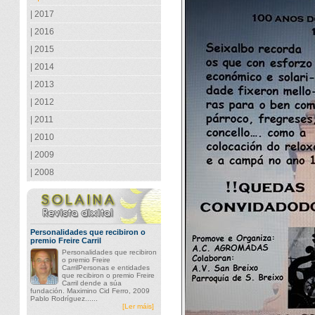
| 2017
| 2016
| 2015
| 2014
| 2013
| 2012
| 2011
| 2010
| 2009
| 2008
Personalidades que recibiron o
premio Freire Carril
Personalidades que recibiron
o premio Freire
CarrilPersonas e entidades
que recibiron o premio Freire
Carril dende a súa
fundación. Maximino Cid Ferro, 2009
Pablo Rodríguez......
[Ler máis]