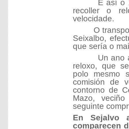
E así o 
recoller o r
velocidade.
O transpo
Seixalbo, efec
que sería o ma
Un ano 
reloxo, que s
polo mesmo s
comisión de v
contorno de C
Mazo, veciño
seguinte compr
En Sejalvo 
comparecen de