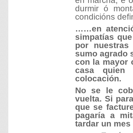
en marcha, e o
durmir ó mont
condicións defi
……en atenció
simpatías que
por nuestras
sumo agrado s
con la mayor 
casa quien 
colocación.
No se le cobr
vuelta. Si par
que se factur
pagaría a mi
tardar un mes 